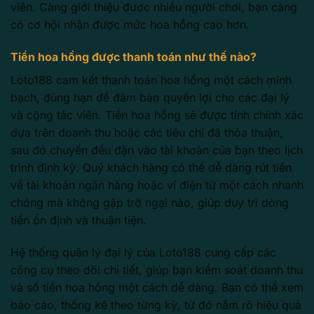
viên. Càng giới thiệu được nhiều người chơi, bạn càng
có cơ hội nhận được mức hoa hồng cao hơn.
Tiền hoa hồng được thanh toán như thế nào?
Loto188 cam kết thanh toán hoa hồng một cách minh
bạch, đúng hạn để đảm bảo quyền lợi cho các đại lý
và cộng tác viên. Tiền hoa hồng sẽ được tính chính xác
dựa trên doanh thu hoặc các tiêu chí đã thỏa thuận,
sau đó chuyển đều đặn vào tài khoản của bạn theo lịch
trình định kỳ. Quý khách hàng có thể dễ dàng rút tiền
về tài khoản ngân hàng hoặc ví điện tử một cách nhanh
chóng mà không gặp trở ngại nào, giúp duy trì dòng
tiền ổn định và thuận tiện.
Hệ thống quản lý đại lý của Loto188 cung cấp các
công cụ theo dõi chi tiết, giúp bạn kiểm soát doanh thu
và số tiền hoa hồng một cách dễ dàng. Bạn có thể xem
báo cáo, thống kê theo từng kỳ, từ đó nắm rõ hiệu quả