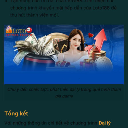
Tận dụng các ưu đãi của Loto188: Giới thiệu các
chương trình khuyến mãi hấp dẫn của Loto188 để
thu hút thành viên mới.
Chú ý đến chiến lược phát triển đại lý trong quá trình tham
gia game
Tổng kết
Với những thông tin chi tiết về chương trình
Đại lý