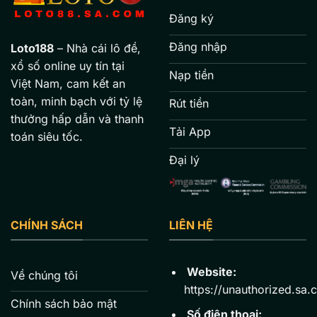
Đăng ký
Đăng nhập
Loto188
– Nhà cái lô đề,
xổ số online uy tín tại
Nạp tiền
Việt Nam, cam kết an
toàn, minh bạch với tỷ lệ
Rút tiền
thưởng hấp dẫn và thanh
Tải App
toán siêu tốc.
Đại lý
CHÍNH SÁCH
LIÊN HỆ
Website:
Về chúng tôi
https://unauthorized.sa.
Chính sách bảo mật
Số điện thoại: