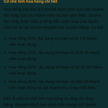
Cơ chế tính hoa hồng chi tiết
Hoa hồng của Đại lý Loto188 được tính dựa trên doanh
thu ròng của các thành viên mà bạn giới thiệu. Doanh
thu ròng được hiểu là tổng tiền cược thua của người
chơi trừ đi các khoản khuyến mãi và tiền thắng. Cụ thể:
Hoa hồng 10%: Áp dụng khi bạn có từ 1-5 thành
viên hoạt động.
Hoa hồng 20%: Áp dụng khi bạn có từ 6-15 thành
viên hoạt động.
Hoa hồng 30%: Áp dụng khi bạn có từ 16-30 thành
viên hoạt động.
Hoa hồng 40%: Áp dụng khi bạn có trên 30 thành
viên hoạt động và đạt doanh thu ròng nhất định.
Đây là một cơ chế tính hoa hồng rõ ràng và công
bằng, khuyến khích bạn phát triển mạng lưới thành