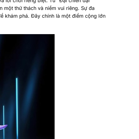
lối chơi riêng biệt. Từ “Đại chiến đại
 một thử thách và niềm vui riêng. Sự đa
ể khám phá. Đây chính là một điểm cộng lớn