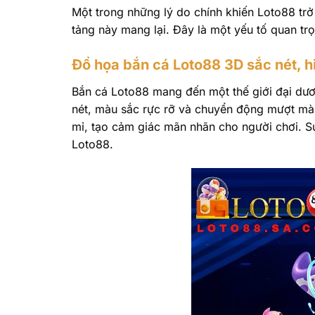
Một trong những lý do chính khiến Loto88 trở 
tảng này mang lại. Đây là một yếu tố quan tr
Đồ họa bắn cá Loto88 3D sắc nét, h
Bắn cá Loto88 mang đến một thế giới đại dươ
nét, màu sắc rực rỡ và chuyển động mượt mà.
mỉ, tạo cảm giác mãn nhãn cho người chơi. Sự 
Loto88.