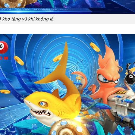
ó kho tàng vũ khí khổng lồ