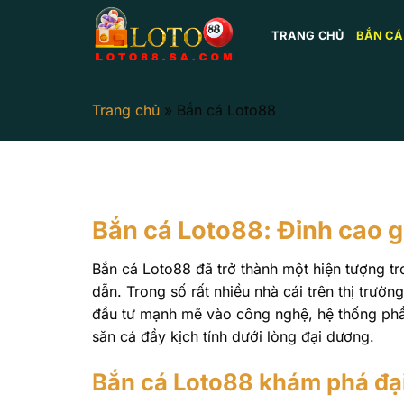
Bỏ
qua
TRANG CHỦ
BẮN CÁ
nội
dung
Trang chủ
»
Bắn cá Loto88
Bắn cá Loto88: Đỉnh cao gi
Bắn cá Loto88 đã trở thành một hiện tượng tro
dẫn. Trong số rất nhiều nhà cái trên thị trườn
đầu tư mạnh mẽ vào công nghệ, hệ thống phần
săn cá đầy kịch tính dưới lòng đại dương.
Bắn cá Loto88 khám phá đạ