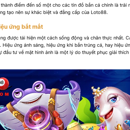
thành điểm đến số một cho các tín đồ bắn cá chính là trải 
ọng tạo nên sự khác biệt và đẳng cấp của Loto88.
iệu ứng bắt mắt
ng được tái hiện một cách sống động và chân thực nhất. Cá
 Hiệu ứng ánh sáng, hiệu ứng khi bắn trúng cá, hay hiệu ứ
đầu tư về mặt hình ảnh là một lý do thuyết phục giải thích 