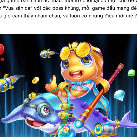
 game bắn cá khác nhau, mỗi trò chơi lại có một chủ đề và 
ến “Vua săn cá” với các boss khủng, mỗi game đều mang đến
 giờ cảm thấy nhàm chán, và luôn có những điều mới mẻ đ