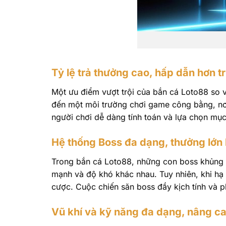
Tỷ lệ trả thưởng cao, hấp dẫn hơn t
Một ưu điểm vượt trội của bắn cá Loto88 so v
đến một môi trường chơi game công bằng, nơi
người chơi dễ dàng tính toán và lựa chọn mục
Hệ thống Boss đa dạng, thưởng lớn
Trong bắn cá Loto88, những con boss khủng l
mạnh và độ khó khác nhau. Tuy nhiên, khi hạ 
cược. Cuộc chiến săn boss đầy kịch tính và p
Vũ khí và kỹ năng đa dạng, nâng ca