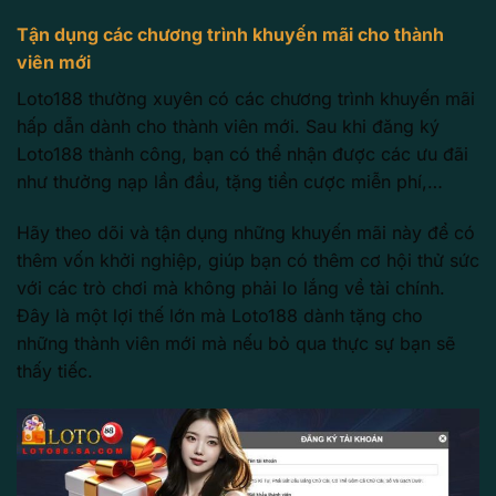
Tận dụng các chương trình khuyến mãi cho thành
viên mới
Loto188 thường xuyên có các chương trình khuyến mãi
hấp dẫn dành cho thành viên mới. Sau khi đăng ký
Loto188 thành công, bạn có thể nhận được các ưu đãi
như thưởng nạp lần đầu, tặng tiền cược miễn phí,…
Hãy theo dõi và tận dụng những khuyến mãi này để có
thêm vốn khởi nghiệp, giúp bạn có thêm cơ hội thử sức
với các trò chơi mà không phải lo lắng về tài chính.
Đây là một lợi thế lớn mà Loto188 dành tặng cho
những thành viên mới mà nếu bỏ qua thực sự bạn sẽ
thấy tiếc.