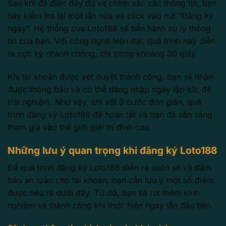
Sau khi đã điền đầy đủ và chính xác các thông tin, bạn
hãy kiểm tra lại một lần nữa và click vào nút “Đăng ký
ngay”. Hệ thống của Loto188 sẽ tiến hành xử lý thông
tin của bạn. Với công nghệ hiện đại, quá trình này diễn
ra cực kỳ nhanh chóng, chỉ trong khoảng 30 giây.
Khi tài khoản được xét duyệt thành công, bạn sẽ nhận
được thông báo và có thể đăng nhập ngay lập tức để
trải nghiệm. Như vậy, chỉ với 3 bước đơn giản, quá
trình đăng ký Loto188 đã hoàn tất và bạn đã sẵn sàng
tham gia vào thế giới giải trí đỉnh cao.
Những lưu ý quan trọng khi đăng ký Loto188
Để quá trình đăng ký Loto188 diễn ra suôn sẻ và đảm
bảo an toàn cho tài khoản, bạn cần lưu ý một số điểm
được nêu ra dưới đây. Từ đó, bạn sẽ rút thêm kinh
nghiệm và thành công khi thực hiện ngay lần đầu tiên.