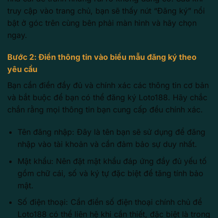
truy cập vào trang chủ, bạn sẽ thấy nút “Đăng ký” nổi
bật ở góc trên cùng bên phải màn hình và hãy chọn
ngay.
Bước 2: Điền thông tin vào biểu mẫu đăng ký theo
yêu cầu
Bạn cần điền đầy đủ và chính xác các thông tin cơ bản
và bắt buộc để bạn có thể đăng ký Loto188. Hãy chắc
chắn rằng mọi thông tin bạn cung cấp đều chính xác.
Tên đăng nhập: Đây là tên bạn sẽ sử dụng để đăng
nhập vào tài khoản và cần đảm bảo sự duy nhất.
Mật khẩu: Nên đặt mật khẩu đáp ứng đầy đủ yếu tố
gồm chữ cái, số và ký tự đặc biệt để tăng tính bảo
mật.
Số điện thoại: Cần điền số điện thoại chính chủ để
Loto188 có thể liên hệ khi cần thiết, đặc biệt là trong