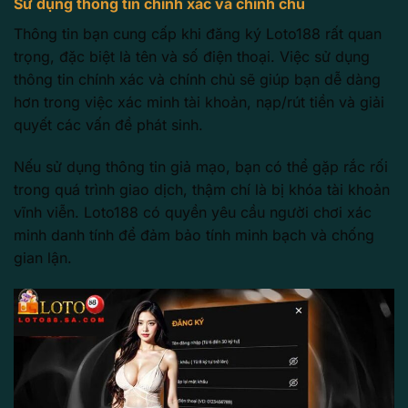
Sử dụng thông tin chính xác và chính chủ
Thông tin bạn cung cấp khi đăng ký Loto188 rất quan
trọng, đặc biệt là tên và số điện thoại. Việc sử dụng
thông tin chính xác và chính chủ sẽ giúp bạn dễ dàng
hơn trong việc xác minh tài khoản, nạp/rút tiền và giải
quyết các vấn đề phát sinh.
Nếu sử dụng thông tin giả mạo, bạn có thể gặp rắc rối
trong quá trình giao dịch, thậm chí là bị khóa tài khoản
vĩnh viễn. Loto188 có quyền yêu cầu người chơi xác
minh danh tính để đảm bảo tính minh bạch và chống
gian lận.