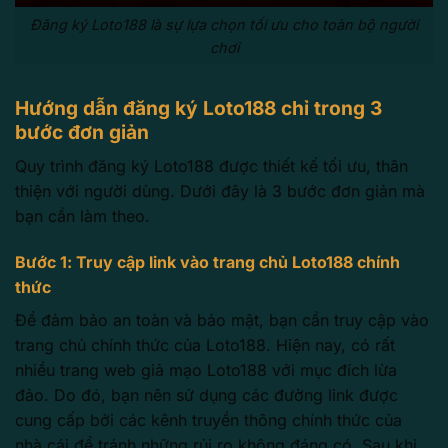
Đăng ký Loto188 là sự lựa chọn tối ưu cho toàn bộ người
chơi
Hướng dẫn đăng ký Loto188 chỉ trong 3
bước đơn giản
Quy trình đăng ký Loto188 được thiết kế tối ưu, thân
thiện với người dùng. Dưới đây là 3 bước đơn giản mà
bạn cần làm theo.
Bước 1: Truy cập link vào trang chủ Loto188 chính
thức
Để đảm bảo an toàn và bảo mật, bạn cần truy cập vào
trang chủ chính thức của Loto188. Hiện nay, có rất
nhiều trang web giả mạo Loto188 với mục đích lừa
đảo. Do đó, bạn nên sử dụng các đường link được
cung cấp bởi các kênh truyền thông chính thức của
nhà cái để tránh những rủi ro không đáng có. Sau khi