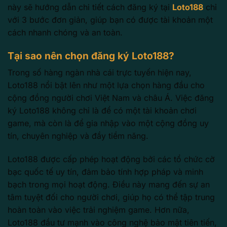
này sẽ hướng dẫn chi tiết cách đăng ký tại
Loto188
chỉ
với 3 bước đơn giản, giúp bạn có được tài khoản một
cách nhanh chóng và an toàn.
Tại sao nên chọn đăng ký Loto188?
Trong số hàng ngàn nhà cái trực tuyến hiện nay,
Loto188 nổi bật lên như một lựa chọn hàng đầu cho
cộng đồng người chơi Việt Nam và châu Á. Việc đăng
ký Loto188 không chỉ là để có một tài khoản chơi
game, mà còn là để gia nhập vào một cộng đồng uy
tín, chuyên nghiệp và đầy tiềm năng.
Loto188 được cấp phép hoạt động bởi các tổ chức cờ
bạc quốc tế uy tín, đảm bảo tính hợp pháp và minh
bạch trong mọi hoạt động. Điều này mang đến sự an
tâm tuyệt đối cho người chơi, giúp họ có thể tập trung
hoàn toàn vào việc trải nghiệm game. Hơn nữa,
Loto188 đầu tư mạnh vào công nghệ bảo mật tiên tiến,