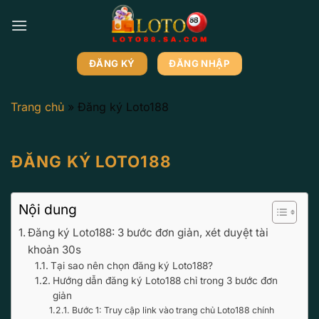
Bỏ
qua
nội
dung
ĐĂNG KÝ
ĐĂNG NHẬP
Trang chủ
»
Đăng ký Loto188
ĐĂNG KÝ LOTO188
Nội dung
Đăng ký Loto188: 3 bước đơn giản, xét duyệt tài
khoản 30s
Tại sao nên chọn đăng ký Loto188?
Hướng dẫn đăng ký Loto188 chỉ trong 3 bước đơn
giản
Bước 1: Truy cập link vào trang chủ Loto188 chính