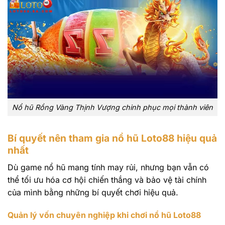
Nổ hũ Rồng Vàng Thịnh Vượng chinh phục mọi thành viên
Bí quyết nên tham gia nổ hũ Loto88 hiệu quả
nhất
Dù game nổ hũ mang tính may rủi, nhưng bạn vẫn có
thể tối ưu hóa cơ hội chiến thắng và bảo vệ tài chính
của mình bằng những bí quyết chơi hiệu quả.
Quản lý vốn chuyên nghiệp khi chơi nổ hũ Loto88