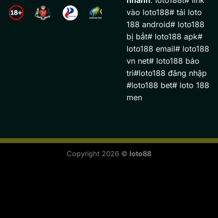
vào loto188# tải loto
188 android# loto188
bị bắt# loto188 apk#
loto188 email# loto188
vn net# loto188 bảo
trì#loto188 đăng nhập
#loto188 bet# loto 188
men
Copyright 2026 ©
loto88