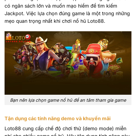
có ngân sách lớn và muốn mạo hiểm để tìm kiếm
Jackpot. Việc lựa chọn đúng game là một trong những
mẹo quan trọng nhất khi chơi nổ hũ Loto88.
Bạn nên lựa chọn game nổ hũ để an tâm tham gia game
Tận dụng các tính năng demo và khuyến mãi
Loto88 cung cấp chế độ chơi thử (demo mode) miễn