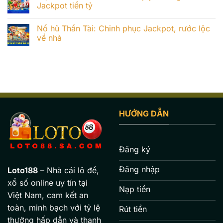
Jackpot tiền tỷ
Nổ hũ Thần Tài: Chinh phục Jackpot, rước lộc
về nhà
HƯỚNG DẪN
Đăng ký
Đăng nhập
Loto188
– Nhà cái lô đề,
xổ số online uy tín tại
Nạp tiền
Việt Nam, cam kết an
toàn, minh bạch với tỷ lệ
Rút tiền
thưởng hấp dẫn và thanh