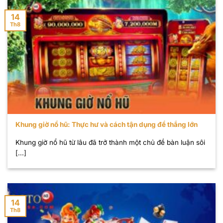
14
Th8
Khung giờ nổ hũ: Thực hư và cách tận dụng để thắng lớn
Khung giờ nổ hũ từ lâu đã trở thành một chủ đề bàn luận sôi
[...]
14
Th8